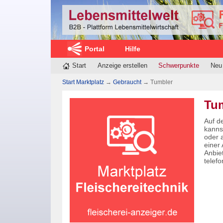
Portal
Hilfe
Start
Anzeige erstellen
Schwerpunkte
Neu
Start Marktplatz
→
Gebraucht
→
Tumbler
Tum
Auf d
kanns
oder 
einer
Anbie
telefo