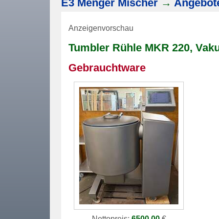
E3 Menger Mischer
→
Angebot
Anzeigenvorschau
Tumbler
Rühle MKR 220, Vak
Gebrauchtware
Nettopreis:
6500,00
€