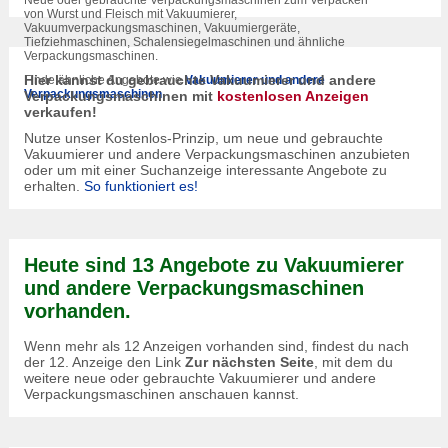
von Wurst und Fleisch mit Vakuumierer,
Vakuumverpackungsmaschinen, Vakuumiergeräte,
Tiefziehmaschinen, Schalensiegelmaschinen und ähnliche
Verpackungsmaschinen.
Hier kannst du gebrauchte Vakuumierer und andere
Finde ähnliche Angebote wie
Vakuumierer und andere
Verpackungsmaschinen
Verpackungsmaschinen mit
kostenlosen Anzeigen
verkaufen!
Nutze unser Kostenlos-Prinzip, um neue und gebrauchte
Vakuumierer und andere Verpackungsmaschinen anzubieten
oder um mit einer Suchanzeige interessante Angebote zu
erhalten.
So funktioniert es!
Heute sind 13 Angebote zu Vakuumierer
und andere Verpackungsmaschinen
vorhanden.
Wenn mehr als 12 Anzeigen vorhanden sind, findest du nach
der 12. Anzeige den Link
Zur nächsten Seite
, mit dem du
weitere neue oder gebrauchte Vakuumierer und andere
Verpackungsmaschinen anschauen kannst.